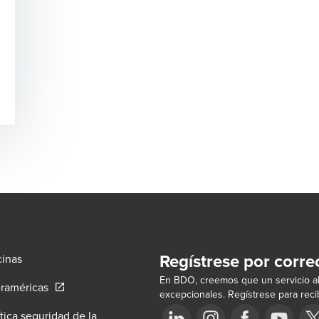
Regístrese por corre
cinas
En BDO, creemos que un servicio al
Opens in a new window/tab
eraméricas
excepcionales. Regístrese para recib
ítica seguridad de la